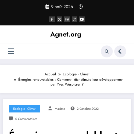
Aller
9 août 2026
au
contenu
Agnet.org
Accueil
Ecologie - Climat
Énergies renouvelables : Comment l’état stimule leur développement
par Yves Wespisser ?
Ecologie - Climat
Maxime
2 Octobre 2022
0 Commentaires